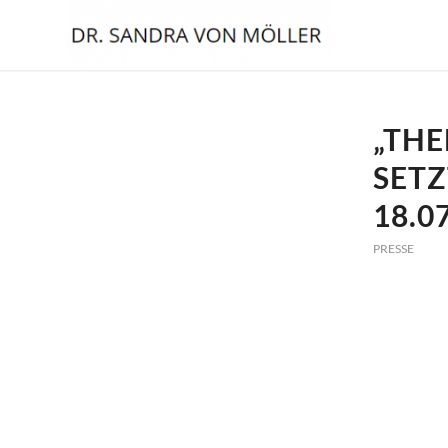
„THE
SETZ
18.0
PRESSE